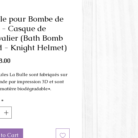
le pour Bombe de
 - Casque de
alier (Bath Bomb
 - Knight Helmet)
Price
8.00
les La Bulle sont fabriqués sur
e par impression 3D et sont
e matière biodégradable*.
*
 est fait en 3 parties et s'utilise
resse à la main.
ons du moule : 5.5 cm x 9 cm x
 hauteur
to Cart