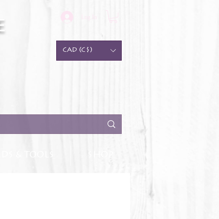
Log In
e
CAD (C$)
DS & TOOLS
SHOP