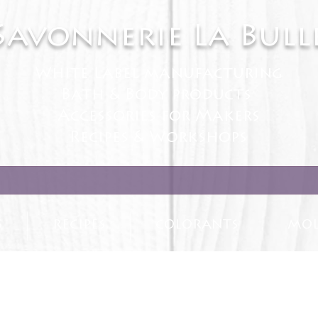
Savonnerie La Bull
White Label manufacturing
Bath & Body products
Accessories for Makers
Recipes & Workshops
S
RECIPES
COLORANTS
MOL