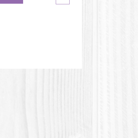
eur du moule peut être
te de l'image.
tique PLA ou Polylactic acid
olylactique) est une matière
e d'origine végétale. Cette matière
s résistante à la chaleur.