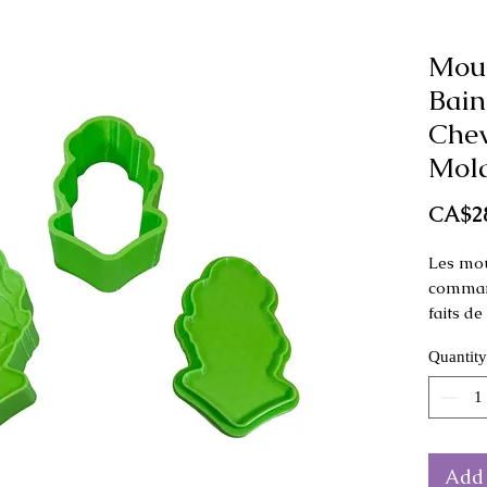
Mou
Bain
Chev
Mold
CA$2
Les mou
command
faits d
Quantity
Ce moule
comme p
Dimensi
4 cm de
Add 