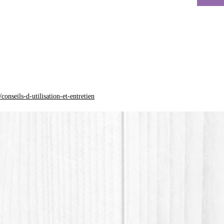
La coul
différen
*Le plas
(Acide p
plastiqu
n'est pa
onseils-d-utilisation-et-entretien