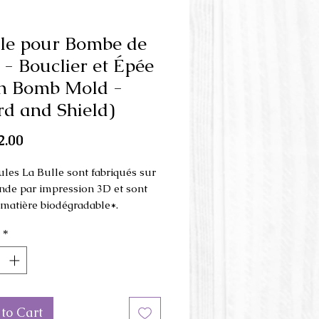
le pour Bombe de
 - Bouclier et Épée
h Bomb Mold -
d and Shield)
Price
2.00
les La Bulle sont fabriqués sur
e par impression 3D et sont
e matière biodégradable*.
*
 est fait en 3 parties et s'utilise
resse à la main.
ons du moule : 6 cm x 9 cm x 4
hauteur
to Cart