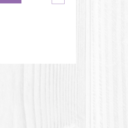
eur du moule peut être
te de l'image.
tique PLA ou Polylactic acid
olylactique) est une matière
e d'origine végétale. Cette matière
s résistante à la chaleur.