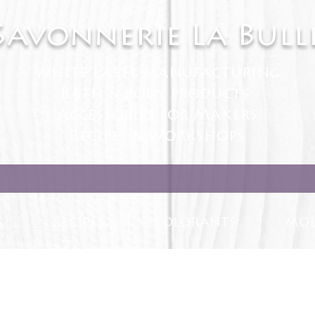
Savonnerie La Bull
White Label manufacturing
Bath & Body products
Accessories for Makers
Recipes & Workshops
S
RECIPES
COLORANTS
MOL