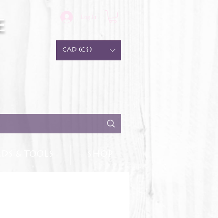
Log In
e
CAD (C$)
DS & TOOLS
SHOP