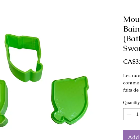
Mou
Bain
(Bat
Swor
CA$3
Les mou
command
faits d
Quantity
Ce moule
comme p
Dimensi
cm de 
Add 