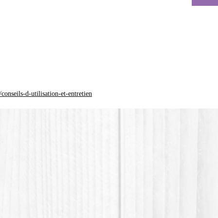
La coul
différen
*Le plas
(Acide p
plastiqu
n'est pa
onseils-d-utilisation-et-entretien