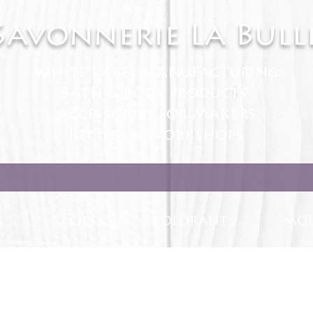
Savonnerie La Bull
White Label manufacturing
Bath & Body products
Accessories for Makers
Recipes & Workshops
S
RECIPES
COLORANTS
MOL