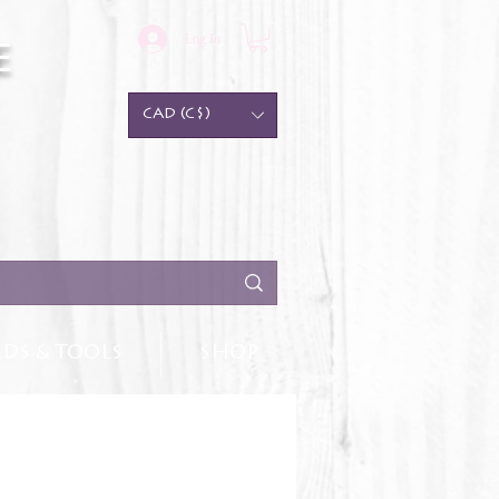
Log In
e
CAD (C$)
DS & TOOLS
SHOP