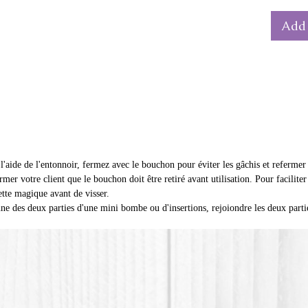
bain, l
Add 
parfaite
inserti
Deux fo
remplir
avec un
instruct
bouchon
remplis
'aide de l'entonnoir, fermez avec le bouchon pour éviter les gâchis et refermer e
morcea
rmer votre client que le bouchon doit être retiré avant utilisation. Pour faciliter 
d'insert
ette magique avant de visser.
e des deux parties d'une mini bombe ou d'insertions, rejoiondre les deux parti
Rabais 
Les tub
personn
ajouter