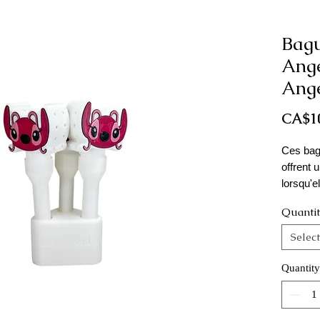
Bagu
Ange
Ange
CA$1
Ces bag
offrent 
lorsqu'e
Réutilis
Quanti
clients
mini bo
Select
Ces arti
Quantity
sont im
Inspiré